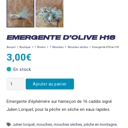
EMERGENTE D’OLIVE H18
Accueil
Boutique
1. Rivière
7. Mouches
Mouches sèches
Emergente d’Olive h18
3,00
€
En stock
quantité
Ajouter au panier
de
Emergente
Emergente d'éphémère sur hameçon de 16 caddis signé
d'Olive
Julien Lorquet, pour la pêche en sèche en eaux rapides.
h18
Julien lorquet
,
mouches
,
mouches sèches
,
pêche en montagne
,