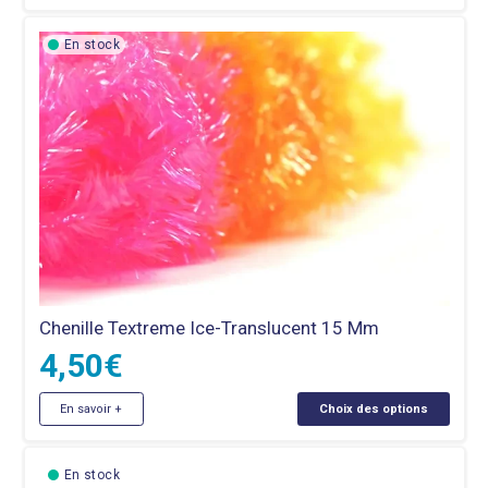
produit
a
En stock
plusieurs
variations.
Les
options
peuvent
être
choisies
sur
la
Chenille Textreme Ice-Translucent 15 Mm
page
4,50
€
du
produit
Ce
En savoir +
Choix des options
produit
a
En stock