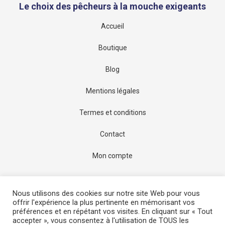
Le choix des pêcheurs à la mouche exigeants
Les
options
Accueil
peuvent
être
Boutique
choisies
Blog
sur
la
Mentions légales
page
Termes et conditions
du
produit
Contact
Mon compte
Nous utilisons des cookies sur notre site Web pour vous
© 2022-2026
Performance Pêche
. Tous droits réservés.
offrir l'expérience la plus pertinente en mémorisant vos
préférences et en répétant vos visites. En cliquant sur « Tout
accepter », vous consentez à l'utilisation de TOUS les