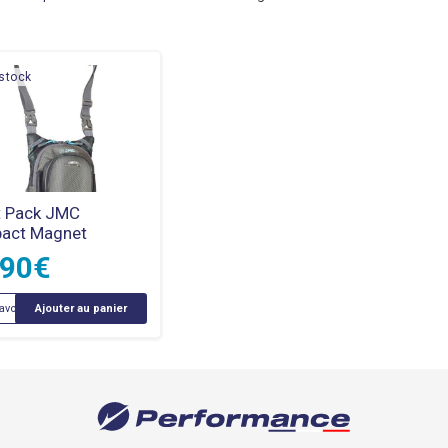
stock
t Pack JMC
act Magnet
,90
€
avoir +
Ajouter au panier