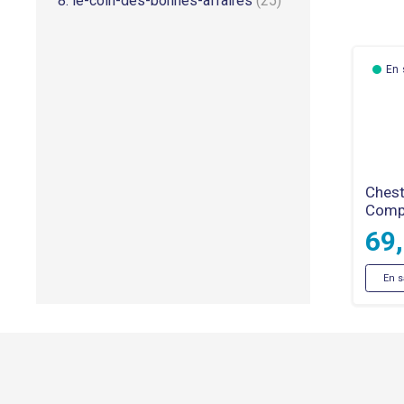
8. le-coin-des-bonnes-affaires
(25)
En 
Ches
Comp
69
En s