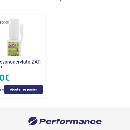
stock
 cyanoacrylate ZAP-
P
90
€
avoir +
Ajouter au panier