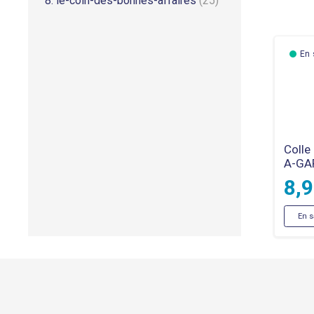
8. le-coin-des-bonnes-affaires
(25)
En 
Colle
A-GA
8,
En s