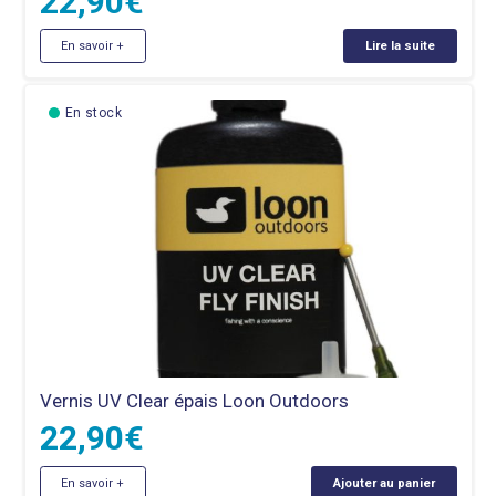
22,90
€
En savoir +
Lire la suite
En stock
Vernis UV Clear épais Loon Outdoors
22,90
€
En savoir +
Ajouter au panier